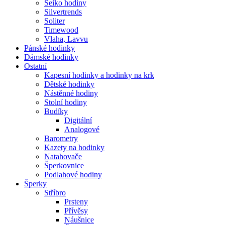
Seiko hodiny
Silvertrends
Soliter
Timewood
Vlaha, Lavvu
Pánské hodinky
Dámské hodinky
Ostatní
Kapesní hodinky a hodinky na krk
Dětské hodinky
Nástěnné hodiny
Stolní hodiny
Budíky
Digitální
Analogové
Barometry
Kazety na hodinky
Natahovače
Šperkovnice
Podlahové hodiny
Šperky
Stříbro
Prsteny
Přívěsy
Náušnice