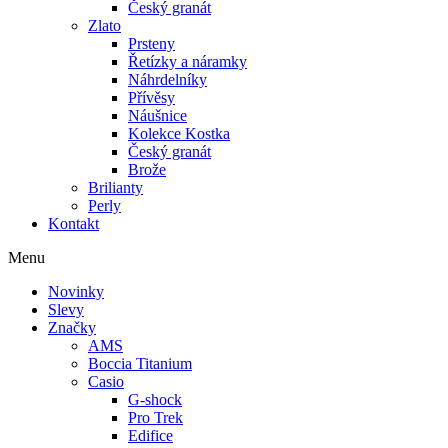
Český granát
Zlato
Prsteny
Řetízky a náramky
Náhrdelníky
Přívěsy
Náušnice
Kolekce Kostka
Český granát
Brože
Brilianty
Perly
Kontakt
Menu
Novinky
Slevy
Značky
AMS
Boccia Titanium
Casio
G-shock
Pro Trek
Edifice