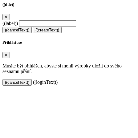
((title))
×
((label))
((cancelText))
((createText))
Přihlásit se
×
Musíte být přihlášen, abyste si mohli výrobky uložit do svého
seznamu přání.
((loginText))
((cancelText))