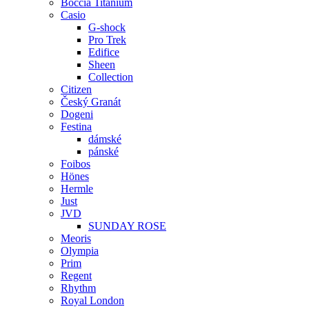
Boccia Titanium
Casio
G-shock
Pro Trek
Edifice
Sheen
Collection
Citizen
Český Granát
Dogeni
Festina
dámské
pánské
Foibos
Hönes
Hermle
Just
JVD
SUNDAY ROSE
Meoris
Olympia
Prim
Regent
Rhythm
Royal London