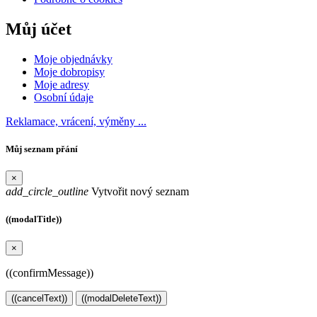
Můj účet
Moje objednávky
Moje dobropisy
Moje adresy
Osobní údaje
Reklamace, vrácení, výměny ...
Můj seznam přání
×
add_circle_outline
Vytvořit nový seznam
((modalTitle))
×
((confirmMessage))
((cancelText))
((modalDeleteText))