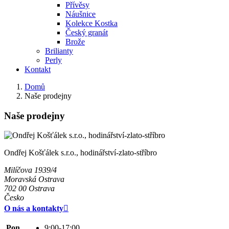
Přívěsy
Náušnice
Kolekce Kostka
Český granát
Brože
Brilianty
Perly
Kontakt
Domů
Naše prodejny
Naše prodejny
Ondřej Košťálek s.r.o., hodinářství-zlato-stříbro
Milíčova 1939/4
Moravská Ostrava
702 00 Ostrava
Česko
O nás a kontakty

Pon.
9:00-17:00