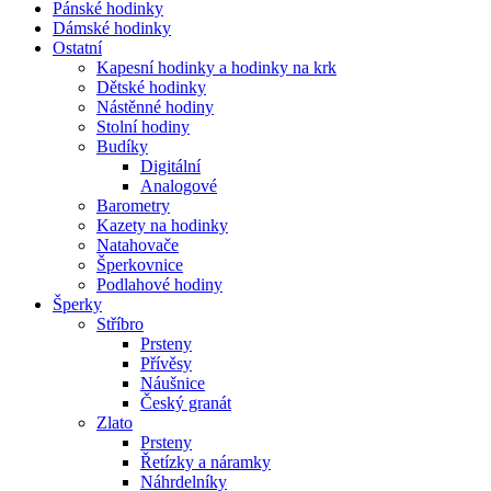
Pánské hodinky
Dámské hodinky
Ostatní
Kapesní hodinky a hodinky na krk
Dětské hodinky
Nástěnné hodiny
Stolní hodiny
Budíky
Digitální
Analogové
Barometry
Kazety na hodinky
Natahovače
Šperkovnice
Podlahové hodiny
Šperky
Stříbro
Prsteny
Přívěsy
Náušnice
Český granát
Zlato
Prsteny
Řetízky a náramky
Náhrdelníky