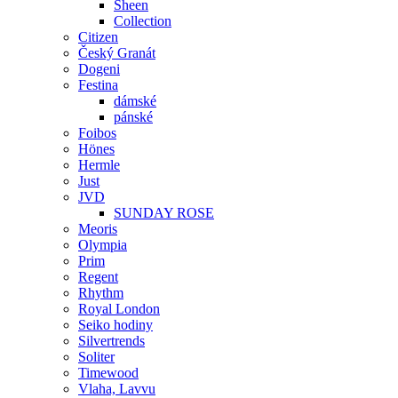
Sheen
Collection
Citizen
Český Granát
Dogeni
Festina
dámské
pánské
Foibos
Hönes
Hermle
Just
JVD
SUNDAY ROSE
Meoris
Olympia
Prim
Regent
Rhythm
Royal London
Seiko hodiny
Silvertrends
Soliter
Timewood
Vlaha, Lavvu