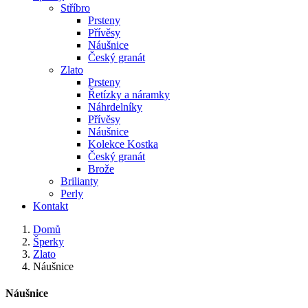
Stříbro
Prsteny
Přívěsy
Náušnice
Český granát
Zlato
Prsteny
Řetízky a náramky
Náhrdelníky
Přívěsy
Náušnice
Kolekce Kostka
Český granát
Brože
Brilianty
Perly
Kontakt
Domů
Šperky
Zlato
Náušnice
Náušnice