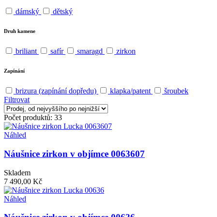
dámský
dětský
Druh kamene
briliant
safír
smaragd
zirkon
Zapínání
brizura (zapínání dopředu)
klapka/patent
šroubek
Filtrovat
Počet produktů: 33
Náhled
Náušnice zirkon v objímce 0063607
Skladem
7 490,00 Kč
Náhled