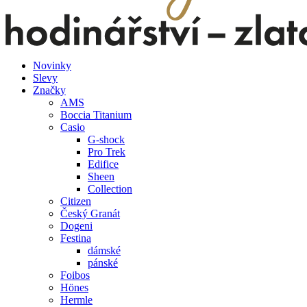
Novinky
Slevy
Značky
AMS
Boccia Titanium
Casio
G-shock
Pro Trek
Edifice
Sheen
Collection
Citizen
Český Granát
Dogeni
Festina
dámské
pánské
Foibos
Hönes
Hermle