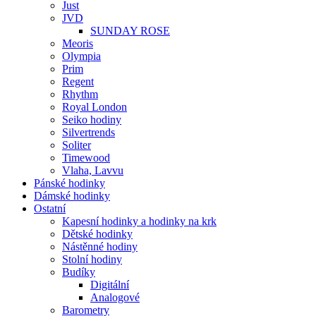
Just
JVD
SUNDAY ROSE
Meoris
Olympia
Prim
Regent
Rhythm
Royal London
Seiko hodiny
Silvertrends
Soliter
Timewood
Vlaha, Lavvu
Pánské hodinky
Dámské hodinky
Ostatní
Kapesní hodinky a hodinky na krk
Dětské hodinky
Nástěnné hodiny
Stolní hodiny
Budíky
Digitální
Analogové
Barometry