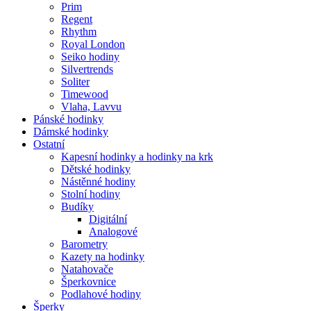
Prim
Regent
Rhythm
Royal London
Seiko hodiny
Silvertrends
Soliter
Timewood
Vlaha, Lavvu
Pánské hodinky
Dámské hodinky
Ostatní
Kapesní hodinky a hodinky na krk
Dětské hodinky
Nástěnné hodiny
Stolní hodiny
Budíky
Digitální
Analogové
Barometry
Kazety na hodinky
Natahovače
Šperkovnice
Podlahové hodiny
Šperky