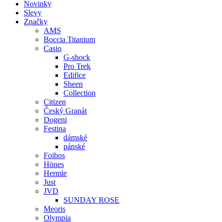
Novinky
Slevy
Značky
AMS
Boccia Titanium
Casio
G-shock
Pro Trek
Edifice
Sheen
Collection
Citizen
Český Granát
Dogeni
Festina
dámské
pánské
Foibos
Hönes
Hermle
Just
JVD
SUNDAY ROSE
Meoris
Olympia