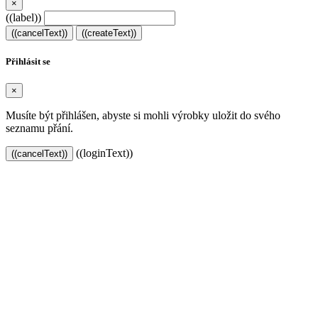
×
((label))
((cancelText))
((createText))
Přihlásit se
×
Musíte být přihlášen, abyste si mohli výrobky uložit do svého
seznamu přání.
((loginText))
((cancelText))