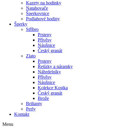
Kazety na hodinky
Natahovače
Šperkovnice
Podlahové hodiny
Šperky
Stříbro
Prsteny
Přívěsy
Náušnice
Český granát
Zlato
Prsteny
Řetízky a náramky
Náhrdelníky
Přívěsy
Náušnice
Kolekce Kostka
Český granát
Brože
Brilianty
Perly
Kontakt
Menu