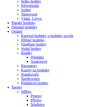
Seiko hodiny
Silvertrends
Soliter
Timewood
Vlaha, Lavvu
Pánské hodinky
Dámské hodinky
Ostatní
Kapesní hodinky a hodinky na krk
Dětské hodinky
Nástěnné hodiny
Stolní hodiny
Budíky
Digitální
Analogové
Barometry
Kazety na hodinky
Natahovače
Šperkovnice
Podlahové hodiny
Šperky
Stříbro
Prsteny
Přívěsy
Náušnice