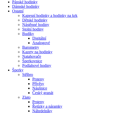
Pánské hodinky
Dámské hodinky
Ostatní
Kapesní hodinky a hodinky na krk
Dětské hodinky
Nástěnné hodiny
Stolní hodiny
Budíky
Digitální
Analogové
Barometry
Kazety na hodinky
Natahovače
Šperkovnice
Podlahové hodiny
Šperky
Stříbro
Prsteny
Přívěsy
Náušnice
Český granát
Zlato
Prsteny
Řetízky a náramky
Náhrdelníky