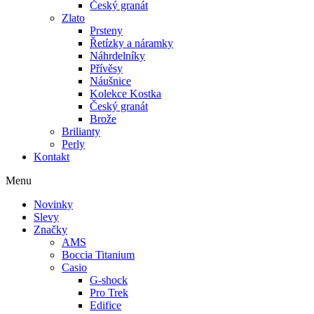
Český granát
Zlato
Prsteny
Řetízky a náramky
Náhrdelníky
Přívěsy
Náušnice
Kolekce Kostka
Český granát
Brože
Brilianty
Perly
Kontakt
Menu
Novinky
Slevy
Značky
AMS
Boccia Titanium
Casio
G-shock
Pro Trek
Edifice