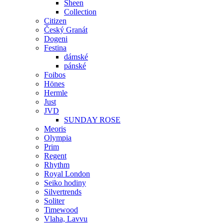
Sheen
Collection
Citizen
Český Granát
Dogeni
Festina
dámské
pánské
Foibos
Hönes
Hermle
Just
JVD
SUNDAY ROSE
Meoris
Olympia
Prim
Regent
Rhythm
Royal London
Seiko hodiny
Silvertrends
Soliter
Timewood
Vlaha, Lavvu