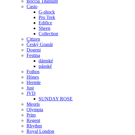
Boccia Titanium
Casio
G-shock
Pro Trek
Edifice
Sheen
Collection
Citizen
Český Granát
Dogeni
Festina
dámské
pánské
Foibos
Hönes
Hermle
Just
JVD
SUNDAY ROSE
Meoris
Olympia
Prim
Regent
Rhythm
Royal London