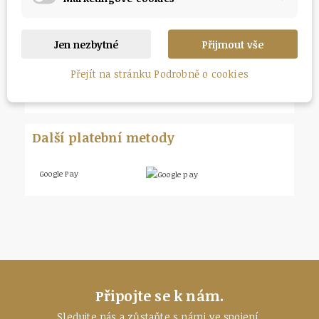
Unicredit Bank
Jen nezbytné
Přijmout vše
Digitální peněženky
Přejít na stránku Podrobně o cookies
Bitcoin
Další platební metody
Google Pay
Připojte se k nám.
Sledujte nás a zůstaňte
s námi ve spojení.