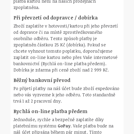
platba kartou není na našich prodejnách
zpoplatněna.
Při převzetí od dopravce / dobírka
Zboží zaplatíte v hotovosti/kartou při jeho převzetí
od dopravce či na místě zprostředkovaného
osobního odběru. Tento způsob platby je
zpoplatněn částkou 25 Kč (dobírka). Pokud se
chcete vyhnout tomuto poplatku, doporučujeme
zaplatit on-line kartou nebo přes Vaše internetové
bankovnictví (Rychlá on-line platba předem).
Dobírka je zdarma při ceně zboží nad 2 999 Kč.
Běžný bankovní převod
Po přijetí platby na náš účet bude zboží expedováno
nebo vás vyzveme k jeho odběru. Toto standardně
trvá 1 až 2 pracovní dny.
Rychlá on-line platba předem
Jednoduše, rychle a bezpečně zaplatíte díky
platebnímu systému
GoPay
. Vaše platba bude na
náš účet připsána během pár minut. Tímto