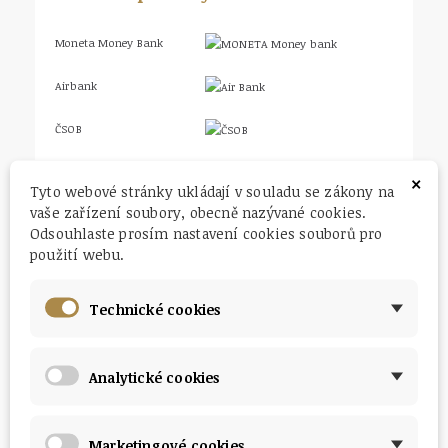
Moneta Money Bank
Airbank
ČSOB
×
Tyto webové stránky ukládají v souladu se zákony na
Bankovní převody online
vaše zařízení soubory, obecně nazývané cookies.
Odsouhlaste prosím nastavení cookies souborů pro
Česká spořitelna
použití webu.
Komerční banka
Technické cookies
RaiffeisenBank
Fio banka
Analytické cookies
mBank
Marketingové cookies