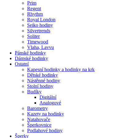
Prim
Regent
Rhythm
Royal London
Seiko hodiny
Silvertrends
Soliter
Timewood
Vlaha, Lavvu
Pánské hodinky
Dámské hodinky
Ostatní
Kapesní hodinky a hodinky na krk
Dětské hodinky
Nástěnné hodiny
Stolní hodiny
Budíky
Digitální
Analogové
Barometry
Kazety na hodinky
Natahovače
Šperkovnice
Podlahové hodiny
Šperky