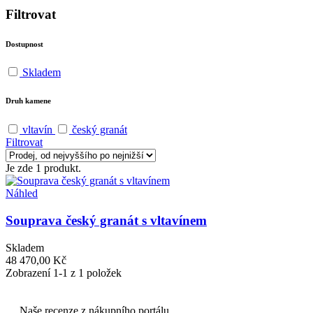
Filtrovat
Dostupnost
Skladem
Druh kamene
vltavín
český granát
Filtrovat
Je zde 1 produkt.
Náhled
Souprava český granát s vltavínem
Skladem
48 470,00 Kč
Zobrazení 1-1 z 1 položek
Naše recenze z nákupního portálu