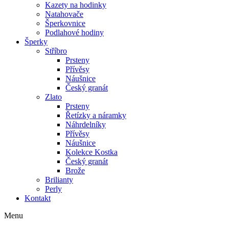
Kazety na hodinky
Natahovače
Šperkovnice
Podlahové hodiny
Šperky
Stříbro
Prsteny
Přívěsy
Náušnice
Český granát
Zlato
Prsteny
Řetízky a náramky
Náhrdelníky
Přívěsy
Náušnice
Kolekce Kostka
Český granát
Brože
Brilianty
Perly
Kontakt
Menu