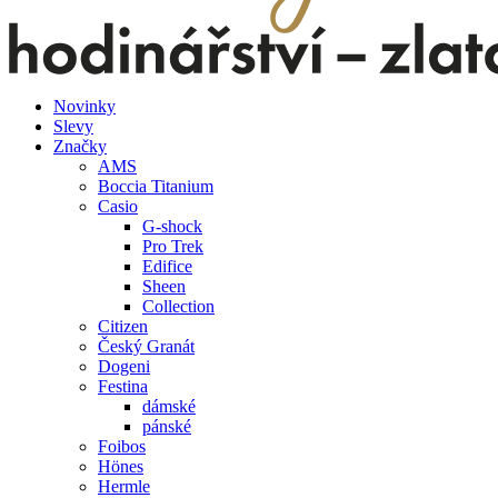
Novinky
Slevy
Značky
AMS
Boccia Titanium
Casio
G-shock
Pro Trek
Edifice
Sheen
Collection
Citizen
Český Granát
Dogeni
Festina
dámské
pánské
Foibos
Hönes
Hermle