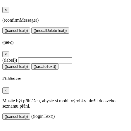
×
((confirmMessage))
((cancelText))
((modalDeleteText))
((title))
×
((label))
((cancelText))
((createText))
Přihlásit se
×
Musíte být přihlášen, abyste si mohli výrobky uložit do svého
seznamu přání.
((loginText))
((cancelText))