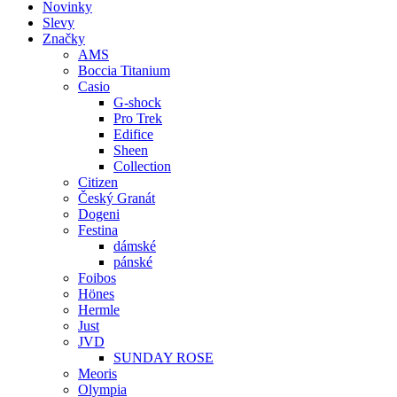
Novinky
Slevy
Značky
AMS
Boccia Titanium
Casio
G-shock
Pro Trek
Edifice
Sheen
Collection
Citizen
Český Granát
Dogeni
Festina
dámské
pánské
Foibos
Hönes
Hermle
Just
JVD
SUNDAY ROSE
Meoris
Olympia