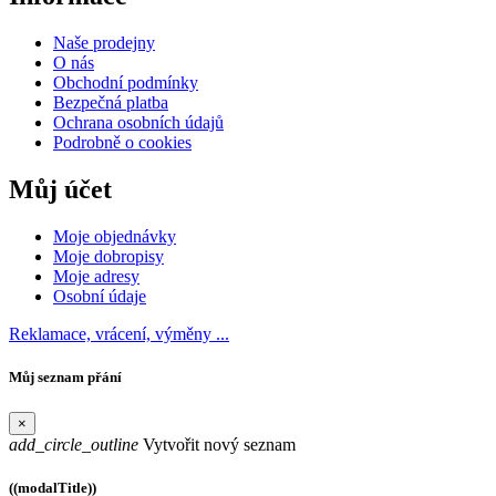
Naše prodejny
O nás
Obchodní podmínky
Bezpečná platba
Ochrana osobních údajů
Podrobně o cookies
Můj účet
Moje objednávky
Moje dobropisy
Moje adresy
Osobní údaje
Reklamace, vrácení, výměny ...
Můj seznam přání
×
add_circle_outline
Vytvořit nový seznam
((modalTitle))