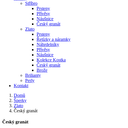
Stříbro
Prsteny
Přívěsy
Náušnice
Český granát
Zlato
Prsteny
Řetízky a náramky
Náhrdelníky
Přívěsy
Náušnice
Kolekce Kostka
Český granát
Brože
Brilianty
Perly
Kontakt
Domů
Šperky
Zlato
Český granát
Český granát