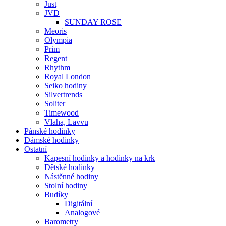
Just
JVD
SUNDAY ROSE
Meoris
Olympia
Prim
Regent
Rhythm
Royal London
Seiko hodiny
Silvertrends
Soliter
Timewood
Vlaha, Lavvu
Pánské hodinky
Dámské hodinky
Ostatní
Kapesní hodinky a hodinky na krk
Dětské hodinky
Nástěnné hodiny
Stolní hodiny
Budíky
Digitální
Analogové
Barometry