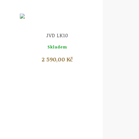
Náhled
JVD LK10
Skladem
2 590,00 Kč
JV
Sk
2 49