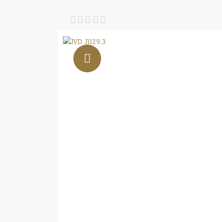




