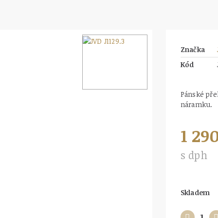
Značka
Kód
Pánské př
náramku.
1 29
s dph
Skladem