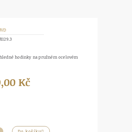
JVD
J1129.3
ehledné hodinky na pružném ocelovém
0,00 Kč
Do košíku