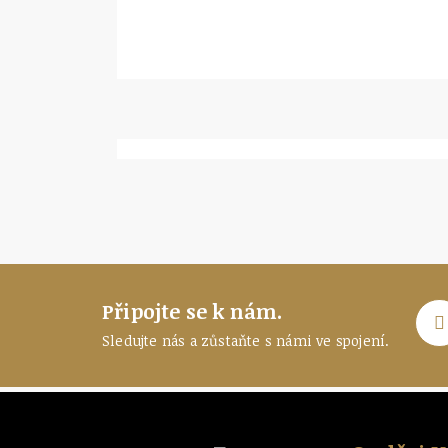
Připojte se k nám.
Sledujte nás a zůstaňte
s námi ve spojení.