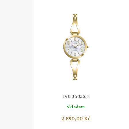
led
036.4
dem
00 Kč
Náhled
JVD J5036.3
Skladem
2 890,00 Kč