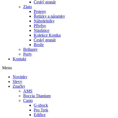
Český granát
Zlato
Prsteny
Řetízky a náramky
Náhrdelníky
Přívěsy
Náušnice
Kolekce Kostka
Český granát
Brože
Brilianty
Perly
Kontakt
Menu
Novinky
Slevy
Značky
AMS
Boccia Titanium
Casio
G-shock
Pro Trek
Edifice