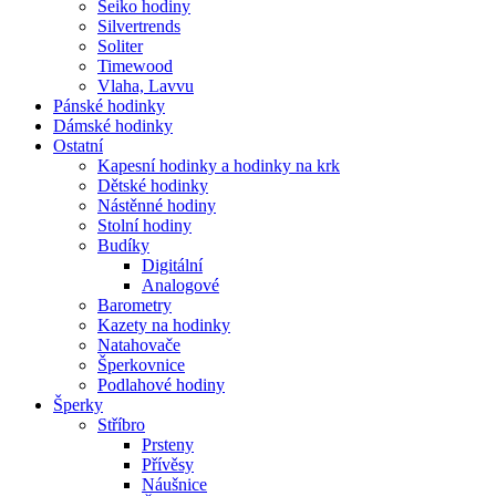
Seiko hodiny
Silvertrends
Soliter
Timewood
Vlaha, Lavvu
Pánské hodinky
Dámské hodinky
Ostatní
Kapesní hodinky a hodinky na krk
Dětské hodinky
Nástěnné hodiny
Stolní hodiny
Budíky
Digitální
Analogové
Barometry
Kazety na hodinky
Natahovače
Šperkovnice
Podlahové hodiny
Šperky
Stříbro
Prsteny
Přívěsy
Náušnice