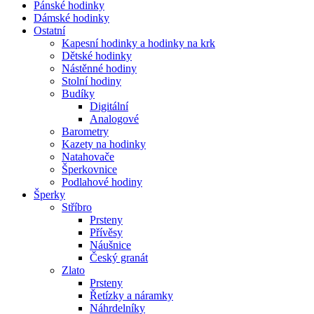
Pánské hodinky
Dámské hodinky
Ostatní
Kapesní hodinky a hodinky na krk
Dětské hodinky
Nástěnné hodiny
Stolní hodiny
Budíky
Digitální
Analogové
Barometry
Kazety na hodinky
Natahovače
Šperkovnice
Podlahové hodiny
Šperky
Stříbro
Prsteny
Přívěsy
Náušnice
Český granát
Zlato
Prsteny
Řetízky a náramky
Náhrdelníky