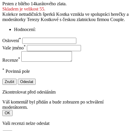
Prsten z bílého 14karátového zlata.
Skladem je velikost 55.
Kolekce netradičních šperků Kostka vznikla ve spolupráci herečky a
moderátorky Terezy Kostkové s českou zlatnickou firmou Couple.
Hodnocení:
*
Oslovení
*
Vaše jméno
*
Recenze
*
Povinná pole
Zrušit
Odeslat
Zkontrolovat před odesláním
Váš komentář byl přidán a bude zobrazen po schválení
moderátorem.
OK
Vaši recenzi nelze odeslat