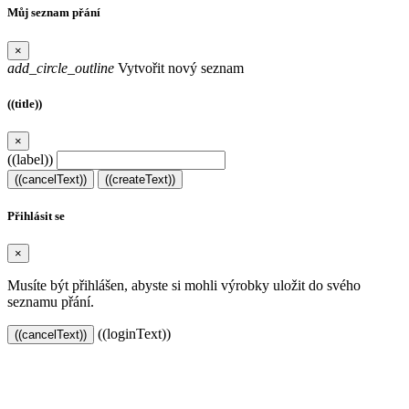
Můj seznam přání
×
add_circle_outline
Vytvořit nový seznam
((title))
×
((label))
((cancelText))
((createText))
Přihlásit se
×
Musíte být přihlášen, abyste si mohli výrobky uložit do svého
seznamu přání.
((loginText))
((cancelText))