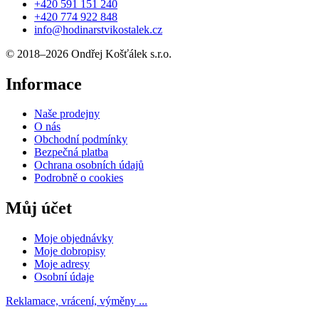
+420 591 151 240
+420 774 922 848
info@hodinarstvikostalek.cz
© 2018–2026 Ondřej Košťálek s.r.o.
Informace
Naše prodejny
O nás
Obchodní podmínky
Bezpečná platba
Ochrana osobních údajů
Podrobně o cookies
Můj účet
Moje objednávky
Moje dobropisy
Moje adresy
Osobní údaje
Reklamace, vrácení, výměny ...