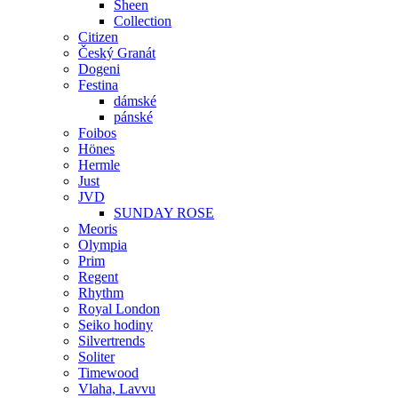
Sheen
Collection
Citizen
Český Granát
Dogeni
Festina
dámské
pánské
Foibos
Hönes
Hermle
Just
JVD
SUNDAY ROSE
Meoris
Olympia
Prim
Regent
Rhythm
Royal London
Seiko hodiny
Silvertrends
Soliter
Timewood
Vlaha, Lavvu