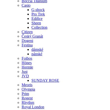
Boccia Titanium
Casio
G-shock
Pro Trek
Edifice
Sheen
Collection
Citizen
Český Granát
Dogeni
Festina
dámské
pánské
Foibos
Hönes
Hermle
Just
JVD
SUNDAY ROSE
Meoris
Olympia
Prim
Regent
Rhythm
Royal London