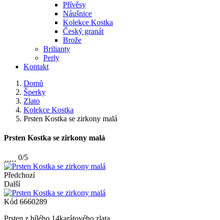
Přívěsy
Náušnice
Kolekce Kostka
Český granát
Brože
Brilianty
Perly
Kontakt
Domů
Šperky
Zlato
Kolekce Kostka
Prsten Kostka se zirkony malá
Prsten Kostka se zirkony malá





0/5
Předchozí
Další
Kód
6660289
Prsten z bílého 14karátového zlata.