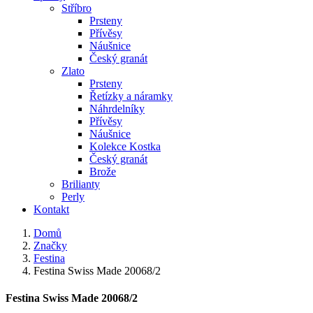
Stříbro
Prsteny
Přívěsy
Náušnice
Český granát
Zlato
Prsteny
Řetízky a náramky
Náhrdelníky
Přívěsy
Náušnice
Kolekce Kostka
Český granát
Brože
Brilianty
Perly
Kontakt
Domů
Značky
Festina
Festina Swiss Made 20068/2
Festina Swiss Made 20068/2