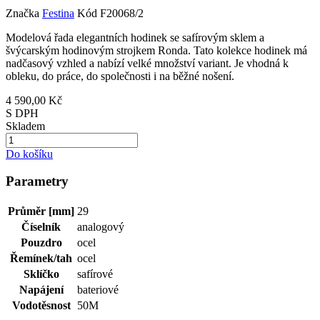
Značka
Festina
Kód
F20068/2
Modelová řada elegantních hodinek se safírovým sklem a
švýcarským hodinovým strojkem Ronda. Tato kolekce hodinek má
nadčasový vzhled a nabízí velké množství variant. Je vhodná k
obleku, do práce, do společnosti i na běžné nošení.
4 590,00 Kč
S DPH
Skladem
Do košíku
Parametry
Průměr [mm]
29
Číselník
analogový
Pouzdro
ocel
Řemínek/tah
ocel
Sklíčko
safírové
Napájení
bateriové
Vodotěsnost
50M