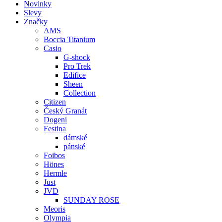
Novinky
Slevy
Značky
AMS
Boccia Titanium
Casio
G-shock
Pro Trek
Edifice
Sheen
Collection
Citizen
Český Granát
Dogeni
Festina
dámské
pánské
Foibos
Hönes
Hermle
Just
JVD
SUNDAY ROSE
Meoris
Olympia