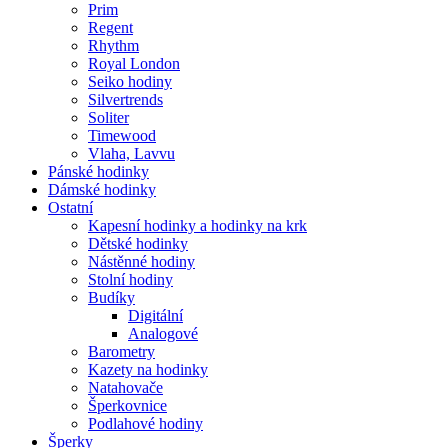
Prim
Regent
Rhythm
Royal London
Seiko hodiny
Silvertrends
Soliter
Timewood
Vlaha, Lavvu
Pánské hodinky
Dámské hodinky
Ostatní
Kapesní hodinky a hodinky na krk
Dětské hodinky
Nástěnné hodiny
Stolní hodiny
Budíky
Digitální
Analogové
Barometry
Kazety na hodinky
Natahovače
Šperkovnice
Podlahové hodiny
Šperky