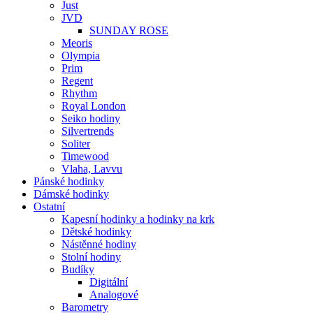
Just
JVD
SUNDAY ROSE
Meoris
Olympia
Prim
Regent
Rhythm
Royal London
Seiko hodiny
Silvertrends
Soliter
Timewood
Vlaha, Lavvu
Pánské hodinky
Dámské hodinky
Ostatní
Kapesní hodinky a hodinky na krk
Dětské hodinky
Nástěnné hodiny
Stolní hodiny
Budíky
Digitální
Analogové
Barometry