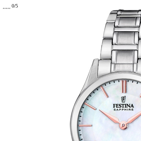





0/5