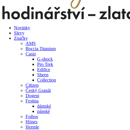
Novinky
Slevy
Značky
AMS
Boccia Titanium
Casio
G-shock
Pro Trek
Edifice
Sheen
Collection
Citizen
Český Granát
Dogeni
Festina
dámské
pánské
Foibos
Hönes
Hermle