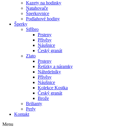
Kazety na hodinky
Natahovače
Šperkovnice
Podlahové hodiny
Šperky
Stříbro
Prsteny
Přívěsy
Náušnice
Český granát
Zlato
Prsteny
Řetízky a náramky
Náhrdelníky
Přívěsy
Náušnice
Kolekce Kostka
Český granát
Brože
Brilianty
Perly
Kontakt
Menu